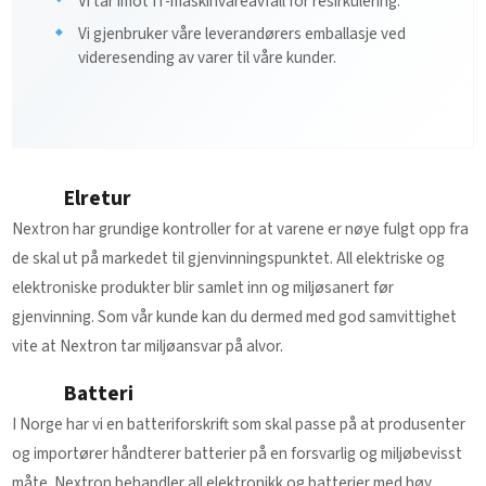
Vi tar imot IT-maskinvareavfall for resirkulering.
Vi gjenbruker våre leverandørers emballasje ved
videresending av varer til våre kunder.
Elretur
Nextron har grundige kontroller for at varene er nøye fulgt opp fra
de skal ut på markedet til gjenvinningspunktet. All elektriske og
elektroniske produkter blir samlet inn og miljøsanert før
gjenvinning. Som vår kunde kan du dermed med god samvittighet
vite at Nextron tar miljøansvar på alvor.
Batteri
I Norge har vi en batteriforskrift som skal passe på at produsenter
og importører håndterer batterier på en forsvarlig og miljøbevisst
måte. Nextron behandler all elektronikk og batterier med høy