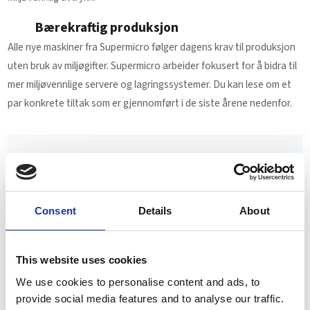
Bærekraftig produksjon
Alle nye maskiner fra Supermicro følger dagens krav til produksjon
uten bruk av miljøgifter. Supermicro arbeider fokusert for å bidra til
mer miljøvennlige servere og lagringssystemer. Du kan lese om et
par konkrete tiltak som er gjennomført i de siste årene nedenfor.
Supermicro «Green computing»
Disaggregert serverarkitektur som reduserer E-
avfall ved å tillater oppgraderinger av
Consent
Details
About
komponenter når nye generasjoner av maskinvare
lanseres. Å minimere utskifting av hele serveren
kan redusere E-avfall med opptil 90 prosent.
This website uses cookies
Deling av ressurser som reduserer strømforbruket
We use cookies to personalise content and ads, to
ved å dele vifter og strømforsyninger, noe som
provide social media features and to analyse our traffic.
resulterer i en mer optimal drift. Dette kan