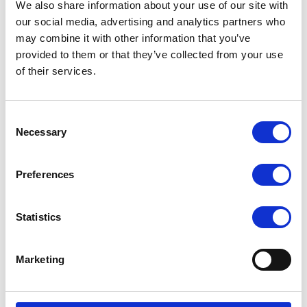
We also share information about your use of our site with
redusere strømforbruket med anslagsvis 10%.
our social media, advertising and analytics partners who
Supermicro-servere er designet for maksimal
may combine it with other information that you’ve
luftstrøm, noe som resulterer i at CPU-en kan
provided to them or that they’ve collected from your use
operere ved høyere temperaturer.
of their services.
Et bredt spekter av Supermicro-servere er klare for
bruk med væskekjøling, noe som reduserer
viftehastigheten og behovet for HVAC, og dermed
Consent
reduserer PUE. Reduksjonen i strømforbruket for
Necessary
Selection
serveren har vist seg å være rundt 10% per server.
Stadig mer effektive strømforsyninger. Helt opp i
Preferences
95% effektivitet sørger for at minimalt med energi
går tapt.
Statistics
Ønsker du å lese mer om Supermicros «Green
Computing» initiativ kan du lese mer på deres nettside
https://www.supermicro.com/about/greencomputi
Marketing
ng/