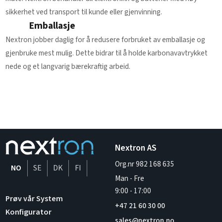
sikkerhet ved transport til kunde eller gjenvinning.
Emballasje
Nextron jobber daglig for å redusere forbruket av emballasje og
gjenbruke mest mulig. Dette bidrar til å holde karbonavavtrykket
nede og et langvarig bærekraftig arbeid.
Nextron AS
Org.nr 982 168 635
NO
SE
DK
FI
Man - Fre
9:00
-
17:00
Prøv vår System
+47 21 60 30 00
Konfigurator
sales@nextron.no