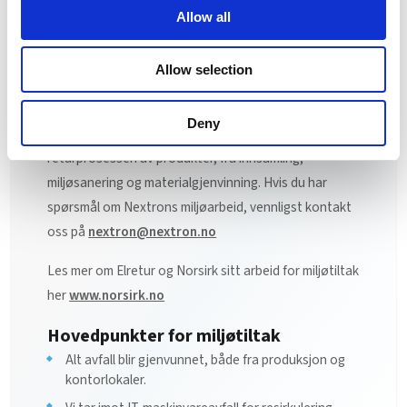
Allow all
Allow selection
Miljøtiltak
Nextron er medlem av Elretur, et norsk avfall og
Deny
gjenvinningsystem, og er ansvarlig for den totale
returprosessen av produkter, fra innsamling,
miljøsanering og materialgjenvinning. Hvis du har
spørsmål om Nextrons miljøarbeid, vennligst kontakt
oss på
nextron@nextron.no
Les mer om Elretur og Norsirk sitt arbeid for miljøtiltak
her
www.norsirk.no
Hovedpunkter for miljøtiltak
Alt avfall blir gjenvunnet, både fra produksjon og
kontorlokaler.